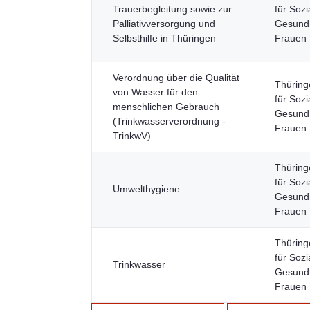
Trauerbegleitung sowie zur
für Sozi
Palliativversorgung und
Gesundh
Selbsthilfe in Thüringen
Frauen
Verordnung über die Qualität
Thüring
von Wasser für den
für Sozi
menschlichen Gebrauch
Gesundh
(Trinkwasserverordnung -
Frauen
TrinkwV)
Thüring
für Sozi
Umwelthygiene
Gesundh
Frauen
Thüring
für Sozi
Trinkwasser
Gesundh
Frauen