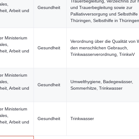
Trauerbegleitung, Verzeichnis zur 
ales,
Gesundheit
und Trauerbegleitung sowie zur
eit, Arbeit und
Palliativversorgung und Selbsthilfe 
Thüringen, Selbsthilfe in Thüringe
er Ministerium
Verordnung über die Qualität von 
ales,
Gesundheit
den menschlichen Gebrauch,
eit, Arbeit und
Trinkwasserverordnung, TrinkwV
er Ministerium
ales,
Umwelthygiene, Badegewässer,
Gesundheit
eit, Arbeit und
Sommerhitze, Trinkwasser
er Ministerium
ales,
Gesundheit
Trinkwasser
eit, Arbeit und