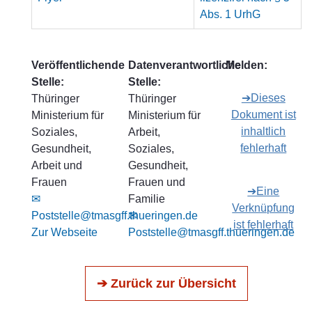
Abs. 1 UrhG
Veröffentlichende
Datenverantwortliche
Melden:
Stelle:
Stelle:
➔Dieses
Thüringer
Thüringer
Dokument ist
Ministerium für
Ministerium für
inhaltlich
Soziales,
Arbeit,
fehlerhaft
Gesundheit,
Soziales,
Arbeit und
Gesundheit,
Frauen
Frauen und
➔Eine
✉
Familie
Verknüpfung
Poststelle@tmasgff.thueringen.de
✉
ist fehlerhaft
Zur Webseite
Poststelle@tmasgff.thueringen.de
➔ Zurück zur Übersicht