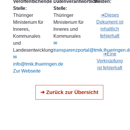
Veröffentlichende
Datenverantwortliche
Melden:
Stelle:
Stelle:
➔Dieses
Thüringer
Thüringer
Dokument ist
Ministerium für
Ministerium für
inhaltlich
Inneres,
Inneres und
fehlerhaft
Kommunales
Kommunales
und
✉
Landesentwicklung
transparenzportal@tmik.thueringen.d
➔Eine
✉
Verknüpfung
info@tmik.thueringen.de
ist fehlerhaft
Zur Webseite
➔ Zurück zur Übersicht