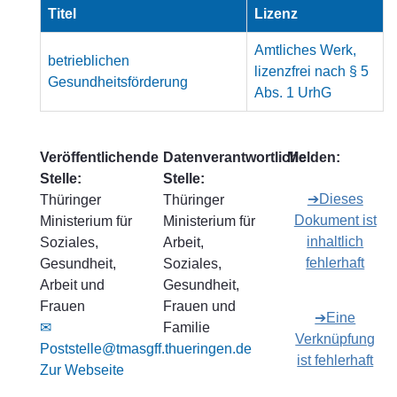
Titel
Lizenz
Amtliches Werk,
betrieblichen
lizenzfrei nach § 5
Gesundheitsförderung
Abs. 1 UrhG
Veröffentlichende
Datenverantwortliche
Melden:
Stelle:
Stelle:
➔Dieses
Thüringer
Thüringer
Dokument ist
Ministerium für
Ministerium für
inhaltlich
Soziales,
Arbeit,
fehlerhaft
Gesundheit,
Soziales,
Arbeit und
Gesundheit,
Frauen
Frauen und
➔Eine
✉
Familie
Verknüpfung
Poststelle@tmasgff.thueringen.de
ist fehlerhaft
Zur Webseite