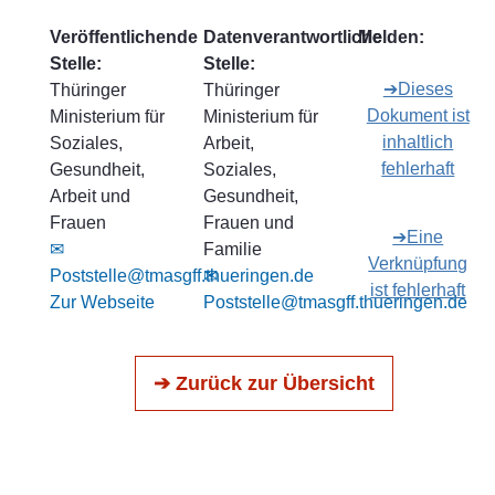
Veröffentlichende
Datenverantwortliche
Melden:
Stelle:
Stelle:
➔Dieses
Thüringer
Thüringer
Dokument ist
Ministerium für
Ministerium für
inhaltlich
Soziales,
Arbeit,
fehlerhaft
Gesundheit,
Soziales,
Arbeit und
Gesundheit,
Frauen
Frauen und
➔Eine
✉
Familie
Verknüpfung
Poststelle@tmasgff.thueringen.de
✉
ist fehlerhaft
Zur Webseite
Poststelle@tmasgff.thueringen.de
➔ Zurück zur Übersicht