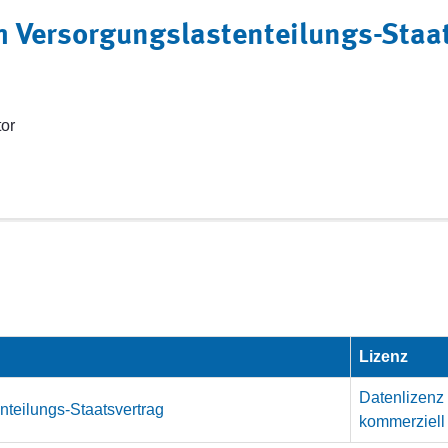
m Versorgungslastenteilungs-Staa
tor
Lizenz
Datenlizenz
teilungs-Staatsvertrag
kommerziell