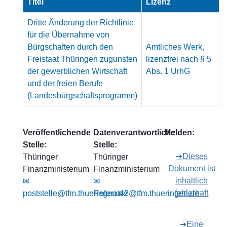
Titel
Lizenz
Dritte Änderung der Richtlinie
für die Übernahme von
Bürgschaften durch den
Amtliches Werk,
Freistaat Thüringen zugunsten
lizenzfrei nach § 5
der gewerblichen Wirtschaft
Abs. 1 UrhG
und der freien Berufe
(Landesbürgschaftsprogramm)
Veröffentlichende
Datenverantwortliche
Melden:
Stelle:
Stelle:
➔Dieses
Thüringer
Thüringer
Dokument ist
Finanzministerium
Finanzministerium
inhaltlich
✉
✉
fehlerhaft
poststelle@tfm.thueringen.de
Referat42@tfm.thueringen.de
➔Eine