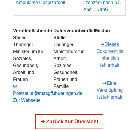
Ambulante Hospizarbeit
lizenzfrei nach § 5
Abs. 1 UrhG
Veröffentlichende
Datenverantwortliche
Melden:
Stelle:
Stelle:
➔Dieses
Thüringer
Thüringer
Dokument ist
Ministerium für
Ministerium für
inhaltlich
Soziales,
Arbeit,
fehlerhaft
Gesundheit,
Soziales,
Arbeit und
Gesundheit,
Frauen
Frauen und
➔Eine
✉
Familie
Verknüpfung
Poststelle@tmasgff.thueringen.de
ist fehlerhaft
Zur Webseite
➔ Zurück zur Übersicht