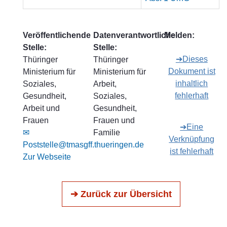
Veröffentlichende
Datenverantwortliche
Melden:
Stelle:
Stelle:
➔Dieses
Thüringer
Thüringer
Dokument ist
Ministerium für
Ministerium für
inhaltlich
Soziales,
Arbeit,
fehlerhaft
Gesundheit,
Soziales,
Arbeit und
Gesundheit,
Frauen
Frauen und
➔Eine
✉
Familie
Verknüpfung
Poststelle@tmasgff.thueringen.de
ist fehlerhaft
Zur Webseite
➔ Zurück zur Übersicht