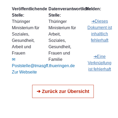
Veröffentlichende
Datenverantwortliche
Melden:
Stelle:
Stelle:
➔Dieses
Thüringer
Thüringer
Dokument ist
Ministerium für
Ministerium für
inhaltlich
Soziales,
Arbeit,
fehlerhaft
Gesundheit,
Soziales,
Arbeit und
Gesundheit,
Frauen
Frauen und
➔Eine
✉
Familie
Verknüpfung
Poststelle@tmasgff.thueringen.de
ist fehlerhaft
Zur Webseite
➔ Zurück zur Übersicht