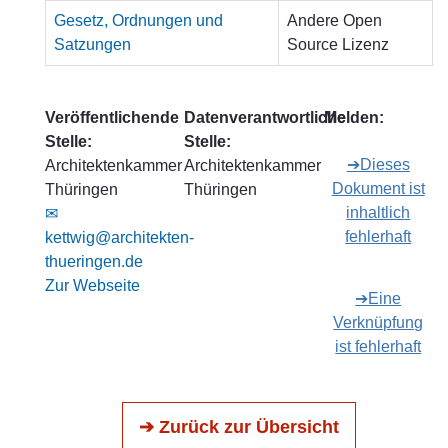
Gesetz, Ordnungen und
Andere Open
Satzungen
Source Lizenz
Veröffentlichende
Datenverantwortliche
Melden:
Stelle:
Stelle:
➔Dieses
Architektenkammer
Architektenkammer
Dokument ist
Thüringen
Thüringen
inhaltlich
✉
fehlerhaft
kettwig@architekten-
thueringen.de
Zur Webseite
➔Eine
Verknüpfung
ist fehlerhaft
➔ Zurück zur Übersicht