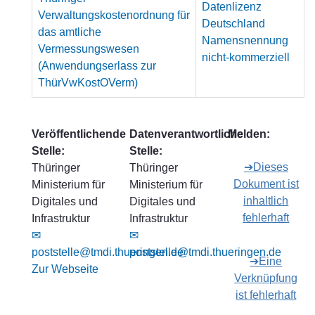
Datenlizenz
Verwaltungskostenordnung für
Deutschland
das amtliche
Namensnennung
Vermessungswesen
nicht-kommerziell
(Anwendungserlass zur
ThürVwKostOVerm)
Veröffentlichende
Datenverantwortliche
Melden:
Stelle:
Stelle:
➔Dieses
Thüringer
Thüringer
Dokument ist
Ministerium für
Ministerium für
inhaltlich
Digitales und
Digitales und
fehlerhaft
Infrastruktur
Infrastruktur
✉
✉
poststelle@tmdi.thueringen.de
poststelle@tmdi.thueringen.de
➔Eine
Zur Webseite
Verknüpfung
ist fehlerhaft