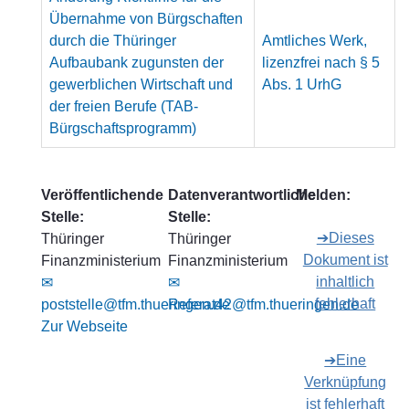
Übernahme von Bürgschaften
durch die Thüringer
Amtliches Werk,
Aufbaubank zugunsten der
lizenzfrei nach § 5
gewerblichen Wirtschaft und
Abs. 1 UrhG
der freien Berufe (TAB-
Bürgschaftsprogramm)
Veröffentlichende
Datenverantwortliche
Melden:
Stelle:
Stelle:
➔Dieses
Thüringer
Thüringer
Dokument ist
Finanzministerium
Finanzministerium
inhaltlich
✉
✉
fehlerhaft
poststelle@tfm.thueringen.de
Referat42@tfm.thueringen.de
Zur Webseite
➔Eine
Verknüpfung
ist fehlerhaft