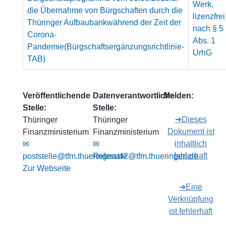
Werk,
die Übernahme von Bürgschaften durch die
lizenzfrei
Thüringer Aufbaubankwährend der Zeit der
nach § 5
Corona-
Abs. 1
Pandemie(Bürgschaftsergänzungsrichtlinie-
UrhG
TAB)
Veröffentlichende
Datenverantwortliche
Melden:
Stelle:
Stelle:
➔Dieses
Thüringer
Thüringer
Dokument ist
Finanzministerium
Finanzministerium
inhaltlich
✉
✉
fehlerhaft
poststelle@tfm.thueringen.de
Referat42@tfm.thueringen.de
Zur Webseite
➔Eine
Verknüpfung
ist fehlerhaft