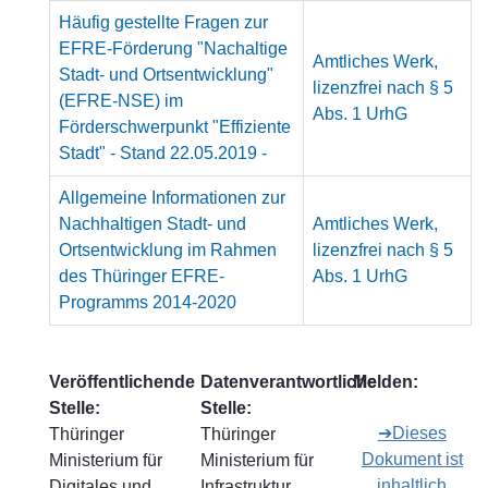
Häufig gestellte Fragen zur
EFRE-Förderung "Nachaltige
Amtliches Werk,
Stadt- und Ortsentwicklung"
lizenzfrei nach § 5
(EFRE-NSE) im
Abs. 1 UrhG
Förderschwerpunkt "Effiziente
Stadt" - Stand 22.05.2019 -
Allgemeine Informationen zur
Nachhaltigen Stadt- und
Amtliches Werk,
Ortsentwicklung im Rahmen
lizenzfrei nach § 5
des Thüringer EFRE-
Abs. 1 UrhG
Programms 2014-2020
Veröffentlichende
Datenverantwortliche
Melden:
Stelle:
Stelle:
➔Dieses
Thüringer
Thüringer
Dokument ist
Ministerium für
Ministerium für
inhaltlich
Digitales und
Infrastruktur