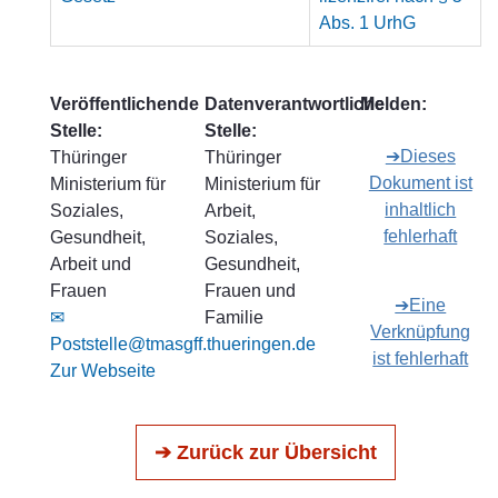
Abs. 1 UrhG
Veröffentlichende
Datenverantwortliche
Melden:
Stelle:
Stelle:
➔Dieses
Thüringer
Thüringer
Dokument ist
Ministerium für
Ministerium für
inhaltlich
Soziales,
Arbeit,
fehlerhaft
Gesundheit,
Soziales,
Arbeit und
Gesundheit,
Frauen
Frauen und
➔Eine
✉
Familie
Verknüpfung
Poststelle@tmasgff.thueringen.de
ist fehlerhaft
Zur Webseite
➔ Zurück zur Übersicht