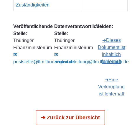
Zuständigkeiten
Veröffentlichende
Datenverantwortliche
Melden:
Stelle:
Stelle:
➔Dieses
Thüringer
Thüringer
Dokument ist
Finanzministerium
Finanzministerium
inhaltlich
✉
✉
fehlerhaft
poststelle@tfm.thueringen.de
zentralabteilung@tfm.thueringen.de
➔Eine
Verknüpfung
ist fehlerhaft
➔ Zurück zur Übersicht