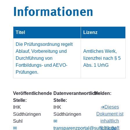
Informationen
Titel
Lizenz
Die Prüfungsordnung regelt
Ablauf, Vorbereitung und
Amtliches Werk,
Durchführung von
lizenzfrei nach § 5
Fortbildungs- und AEVO-
Abs. 1 UrhG
Prüfungen.
Veröffentlichende
Datenverantwortliche
Melden:
Stelle:
Stelle:
➔Dieses
IHK
IHK
Dokument ist
Südthüringen
Südthüringen
inhaltlich
Suhl
✉
fehlerhaft
✉
transparenzportal@suhl.ihk.de