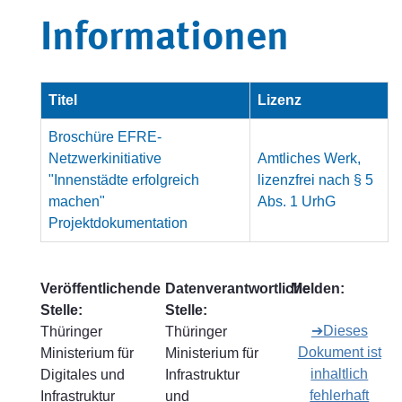
Informationen
Titel
Lizenz
Broschüre EFRE-
Netzwerkinitiative
Amtliches Werk,
"Innenstädte erfolgreich
lizenzfrei nach § 5
machen"
Abs. 1 UrhG
Projektdokumentation
Veröffentlichende
Datenverantwortliche
Melden:
Stelle:
Stelle:
➔Dieses
Thüringer
Thüringer
Dokument ist
Ministerium für
Ministerium für
inhaltlich
Digitales und
Infrastruktur
fehlerhaft
Infrastruktur
und