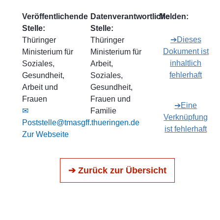
Veröffentlichende
Datenverantwortliche
Melden:
Stelle:
Stelle:
➔Dieses
Thüringer
Thüringer
Dokument ist
Ministerium für
Ministerium für
inhaltlich
Soziales,
Arbeit,
fehlerhaft
Gesundheit,
Soziales,
Arbeit und
Gesundheit,
Frauen
Frauen und
➔Eine
✉
Familie
Verknüpfung
Poststelle@tmasgff.thueringen.de
ist fehlerhaft
Zur Webseite
➔ Zurück zur Übersicht