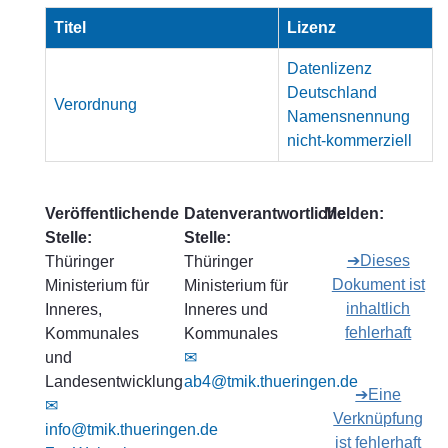
Titel
Lizenz
Datenlizenz
Deutschland
Verordnung
Namensnennung
nicht-kommerziell
Veröffentlichende
Datenverantwortliche
Melden:
Stelle:
Stelle:
➔Dieses
Thüringer
Thüringer
Dokument ist
Ministerium für
Ministerium für
inhaltlich
Inneres,
Inneres und
fehlerhaft
Kommunales
Kommunales
und
✉
Landesentwicklung
ab4@tmik.thueringen.de
➔Eine
✉
Verknüpfung
info@tmik.thueringen.de
ist fehlerhaft