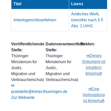
Titel
Lizenz
Amtliches Werk,
Arbeitsgerichtsverfahren
lizenzfrei nach § 5
Abs. 1 UrhG
Veröffentlichende
Datenverantwortliche
Melden:
Stelle:
Stelle:
➔Dieses
Thüringer
Thüringer
Dokument ist
Ministerium für
Ministerium für
inhaltlich
Justiz,
Justiz,
fehlerhaft
Migration und
Migration und
Verbraucherschutz
Verbraucherschutz
✉
➔Eine
poststelle@tmmjv.thueringen.de
Verknüpfung
Zur Webseite
ist fehlerhaft