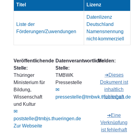
Titel
Lizenz
Datenlizenz
Liste der
Deutschland
Förderungen/Zuwendungen
Namensnennung
nicht-kommerziell
Veröffentlichende
Datenverantwortliche
Melden:
Stelle:
Stelle:
➔Dieses
Thüringer
TMBWK
Dokument ist
Ministerium für
Pressestelle
inhaltlich
Bildung,
✉
fehlerhaft
Wissenschaft
pressestelle@tmbwk.thueringen.de
und Kultur
✉
➔Eine
poststelle@tmbjs.thueringen.de
Verknüpfung
Zur Webseite
ist fehlerhaft