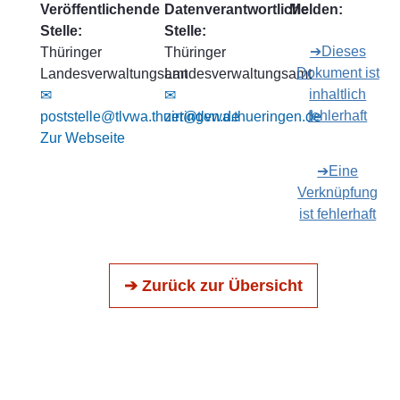
Veröffentlichende
Datenverantwortliche
Melden:
Stelle:
Stelle:
➔Dieses
Thüringer
Thüringer
Dokument ist
Landesverwaltungsamt
Landesverwaltungsamt
inhaltlich
✉
✉
fehlerhaft
poststelle@tlvwa.thueringen.de
zirt@tlvwa.thueringen.de
Zur Webseite
➔Eine
Verknüpfung
ist fehlerhaft
➔ Zurück zur Übersicht