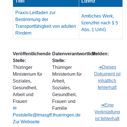
Titel
Lizenz
Praxis-Leitfaden zur
Amtliches Werk,
Bestimmung der
lizenzfrei nach § 5
Transportfähigkeit von adulten
Abs. 1 UrhG
Rindern
Veröffentlichende
Datenverantwortliche
Melden:
Stelle:
Stelle:
➔Dieses
Thüringer
Thüringer
Dokument ist
Ministerium für
Ministerium für
inhaltlich
Soziales,
Arbeit,
fehlerhaft
Gesundheit,
Soziales,
Arbeit und
Gesundheit,
Frauen
Frauen und
➔Eine
✉
Familie
Verknüpfung
Poststelle@tmasgff.thueringen.de
ist fehlerhaft
Zur Webseite