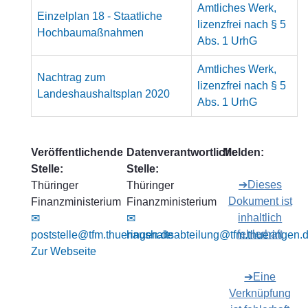
Amtliches Werk,
Einzelplan 18 - Staatliche
lizenzfrei nach § 5
Hochbaumaßnahmen
Abs. 1 UrhG
Amtliches Werk,
Nachtrag zum
lizenzfrei nach § 5
Landeshaushaltsplan 2020
Abs. 1 UrhG
Veröffentlichende
Datenverantwortliche
Melden:
Stelle:
Stelle:
➔Dieses
Thüringer
Thüringer
Dokument ist
Finanzministerium
Finanzministerium
inhaltlich
✉
✉
fehlerhaft
poststelle@tfm.thueringen.de
haushaltsabteilung@tfm.thueringen.
Zur Webseite
➔Eine
Verknüpfung