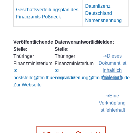
Datenlizenz
Geschäftsverteilungsplan des
Deutschland
Finanzamts Pößneck
Namensnennung
Veröffentlichende
Datenverantwortliche
Melden:
Stelle:
Stelle:
➔Dieses
Thüringer
Thüringer
Dokument ist
Finanzministerium
Finanzministerium
inhaltlich
✉
✉
fehlerhaft
poststelle@tfm.thueringen.de
zentralabteilung@tfm.thueringen.de
Zur Webseite
➔Eine
Verknüpfung
ist fehlerhaft