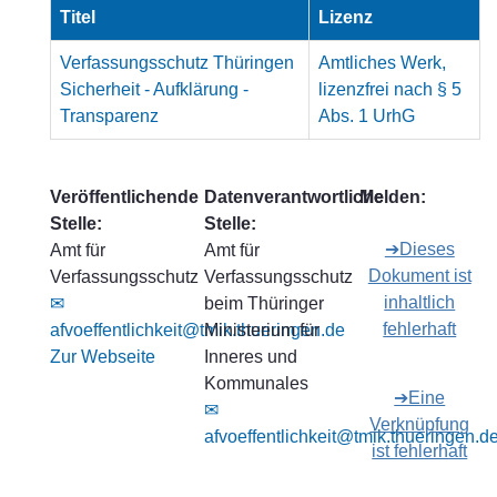
Titel
Lizenz
Verfassungsschutz Thüringen
Amtliches Werk,
Sicherheit - Aufklärung -
lizenzfrei nach § 5
Transparenz
Abs. 1 UrhG
Veröffentlichende
Datenverantwortliche
Melden:
Stelle:
Stelle:
➔Dieses
Amt für
Amt für
Dokument ist
Verfassungsschutz
Verfassungsschutz
inhaltlich
✉
beim Thüringer
fehlerhaft
afvoeffentlichkeit@tmik.thueringen.de
Ministerium für
Zur Webseite
Inneres und
Kommunales
➔Eine
✉
Verknüpfung
afvoeffentlichkeit@tmik.thueringen.d
ist fehlerhaft