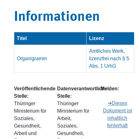
Informationen
Titel
Lizenz
Amtliches Werk,
Organigramm
lizenzfrei nach § 5
Abs. 1 UrhG
Veröffentlichende
Datenverantwortliche
Melden:
Stelle:
Stelle:
➔Dieses
Thüringer
Thüringer
Dokument ist
Ministerium für
Ministerium für
inhaltlich
Soziales,
Arbeit,
fehlerhaft
Gesundheit,
Soziales,
Arbeit und
Gesundheit,