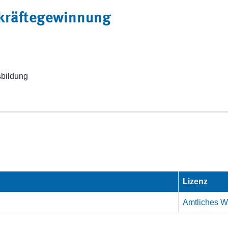
hkräftegewinnung
sbildung
Lizenz
Amtliches We