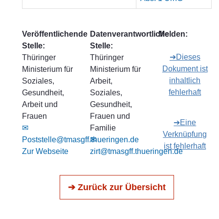
Veröffentlichende
Datenverantwortliche
Melden:
Stelle:
Stelle:
➔Dieses
Thüringer
Thüringer
Dokument ist
Ministerium für
Ministerium für
inhaltlich
Soziales,
Arbeit,
fehlerhaft
Gesundheit,
Soziales,
Arbeit und
Gesundheit,
Frauen
Frauen und
➔Eine
✉
Familie
Verknüpfung
Poststelle@tmasgff.thueringen.de
✉
ist fehlerhaft
Zur Webseite
zirt@tmasgff.thueringen.de
➔ Zurück zur Übersicht