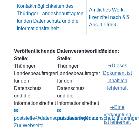
Kontaktmöglichkeiten des
Amtliches Werk,
Thüringer Landesbeauftragten
lizenzfrei nach § 5
für den Datenschutz und die
Abs. 1 UrhG
Informationsfreiheit
Veröffentlichende
Datenverantwortliche
Melden:
Stelle:
Stelle:
➔Dieses
Thüringer
Thüringer
Dokument ist
Landesbeauftragter
Landesbeauftragter
inhaltlich
für den
für den
fehlerhaft
Datenschutz
Datenschutz
und die
und die
Informationsfreiheit
Informationsfreiheit
➔Eine
✉
✉
Verknüpfung
poststelle@datenschutz.thueringen.de
pressestelle@datenschutz.thueringe
ist fehlerhaft
Zur Webseite