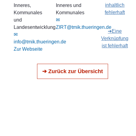
inhaltlich
Inneres,
Inneres und
fehlerhaft
Kommunales
Kommunales
und
✉
Landesentwicklung
ZIRT@tmik.thueringen.de
➔Eine
✉
Verknüpfung
info@tmik.thueringen.de
ist fehlerhaft
Zur Webseite
➔ Zurück zur Übersicht