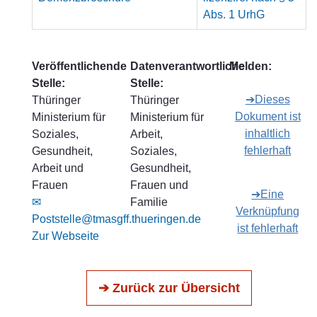
Abs. 1 UrhG
Veröffentlichende
Datenverantwortliche
Melden:
Stelle:
Stelle:
➔Dieses
Thüringer
Thüringer
Dokument ist
Ministerium für
Ministerium für
inhaltlich
Soziales,
Arbeit,
fehlerhaft
Gesundheit,
Soziales,
Arbeit und
Gesundheit,
Frauen
Frauen und
➔Eine
✉
Familie
Verknüpfung
Poststelle@tmasgff.thueringen.de
ist fehlerhaft
Zur Webseite
➔ Zurück zur Übersicht