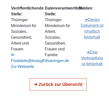
Veröffentlichende
Datenverantwortliche
Melden:
Stelle:
Stelle:
➔Dieses
Thüringer
Thüringer
Dokument ist
Ministerium für
Ministerium für
inhaltlich
Soziales,
Arbeit,
fehlerhaft
Gesundheit,
Soziales,
Arbeit und
Gesundheit,
Frauen
Frauen und
➔Eine
✉
Familie
Verknüpfung
Poststelle@tmasgff.thueringen.de
ist fehlerhaft
Zur Webseite
➔ Zurück zur Übersicht