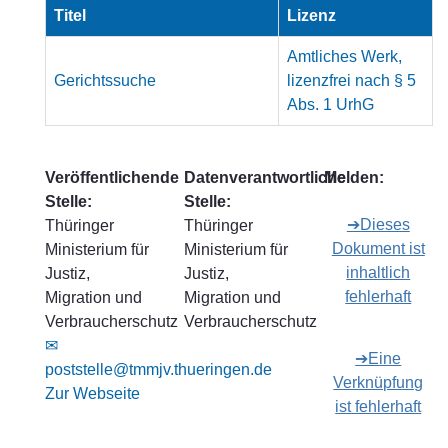
Titel
Lizenz
Amtliches Werk,
Gerichtssuche
lizenzfrei nach § 5
Abs. 1 UrhG
Veröffentlichende
Datenverantwortliche
Melden:
Stelle:
Stelle:
➔Dieses
Thüringer
Thüringer
Dokument ist
Ministerium für
Ministerium für
inhaltlich
Justiz,
Justiz,
fehlerhaft
Migration und
Migration und
Verbraucherschutz
Verbraucherschutz
✉
➔Eine
poststelle@tmmjv.thueringen.de
Verknüpfung
Zur Webseite
ist fehlerhaft