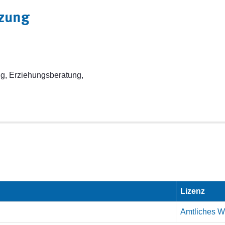
tzung
g, Erziehungsberatung,
Lizenz
Amtliches We