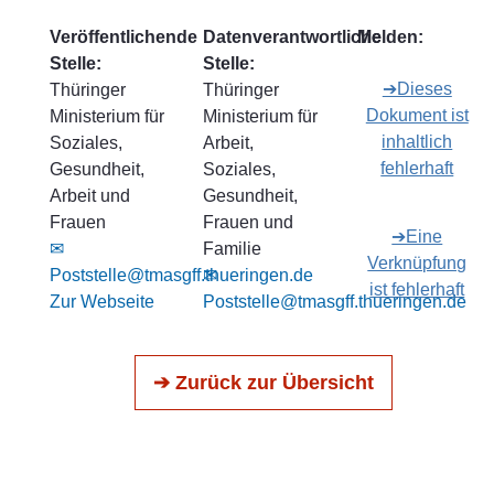
Veröffentlichende
Datenverantwortliche
Melden:
Stelle:
Stelle:
➔Dieses
Thüringer
Thüringer
Dokument ist
Ministerium für
Ministerium für
inhaltlich
Soziales,
Arbeit,
fehlerhaft
Gesundheit,
Soziales,
Arbeit und
Gesundheit,
Frauen
Frauen und
➔Eine
✉
Familie
Verknüpfung
Poststelle@tmasgff.thueringen.de
✉
ist fehlerhaft
Zur Webseite
Poststelle@tmasgff.thueringen.de
➔ Zurück zur Übersicht