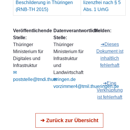
Beschilderung in Thüringen
lizenzfrei nach § 5
(RNB-TH 2015)
Abs. 1 UrhG
Veröffentlichende
Datenverantwortliche
Melden:
Stelle:
Stelle:
➔Dieses
Thüringer
Thüringer
Dokument ist
Ministerium für
Ministerium für
inhaltlich
Digitales und
Infrastruktur
fehlerhaft
Infrastruktur
und
✉
Landwirtschaft
poststelle@tmdi.thueringen.de
✉
➔Eine
vorzimmer4@tmil.thueringen.de
Verknüpfung
ist fehlerhaft
➔ Zurück zur Übersicht