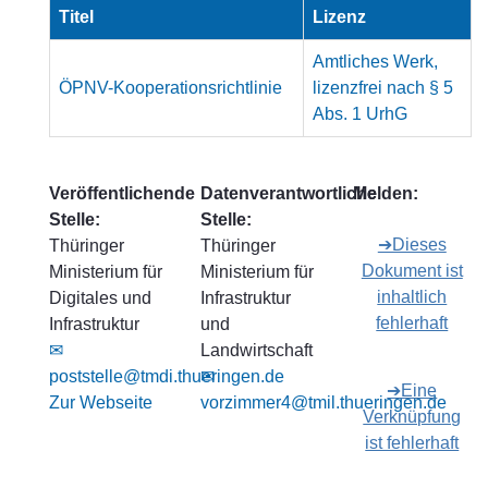
Titel
Lizenz
Amtliches Werk,
ÖPNV-Kooperationsrichtlinie
lizenzfrei nach § 5
Abs. 1 UrhG
Veröffentlichende
Datenverantwortliche
Melden:
Stelle:
Stelle:
➔Dieses
Thüringer
Thüringer
Dokument ist
Ministerium für
Ministerium für
inhaltlich
Digitales und
Infrastruktur
fehlerhaft
Infrastruktur
und
✉
Landwirtschaft
poststelle@tmdi.thueringen.de
✉
➔Eine
Zur Webseite
vorzimmer4@tmil.thueringen.de
Verknüpfung
ist fehlerhaft