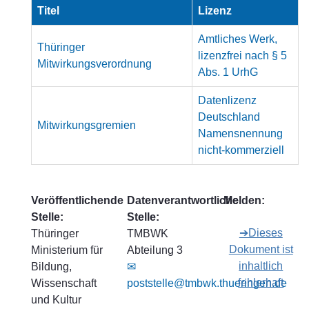
Titel
Lizenz
Amtliches Werk,
Thüringer
lizenzfrei nach § 5
Mitwirkungsverordnung
Abs. 1 UrhG
Datenlizenz
Deutschland
Mitwirkungsgremien
Namensnennung
nicht-kommerziell
Veröffentlichende
Datenverantwortliche
Melden:
Stelle:
Stelle:
➔Dieses
Thüringer
TMBWK
Dokument ist
Ministerium für
Abteilung 3
inhaltlich
Bildung,
✉
fehlerhaft
Wissenschaft
poststelle@tmbwk.thueringen.de
und Kultur