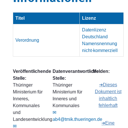
Titel
Lizenz
Datenlizenz
Deutschland
Verordnung
Namensnennung
nicht-kommerziell
Veröffentlichende
Datenverantwortliche
Melden:
Stelle:
Stelle:
➔Dieses
Thüringer
Thüringer
Dokument ist
Ministerium für
Ministerium für
inhaltlich
Inneres,
Inneres und
fehlerhaft
Kommunales
Kommunales
und
✉
Landesentwicklung
ab4@tmik.thueringen.de
➔Eine
✉