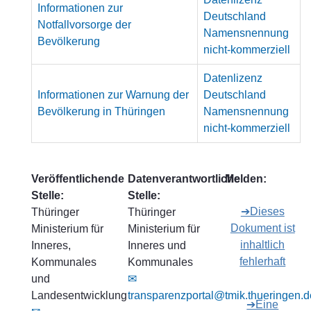
Informationen zur
Deutschland
Notfallvorsorge der
Namensnennung
Bevölkerung
nicht-kommerziell
Datenlizenz
Informationen zur Warnung der
Deutschland
Bevölkerung in Thüringen
Namensnennung
nicht-kommerziell
Veröffentlichende
Datenverantwortliche
Melden:
Stelle:
Stelle:
➔Dieses
Thüringer
Thüringer
Dokument ist
Ministerium für
Ministerium für
inhaltlich
Inneres,
Inneres und
fehlerhaft
Kommunales
Kommunales
und
✉
Landesentwicklung
transparenzportal@tmik.thueringen.d
➔Eine