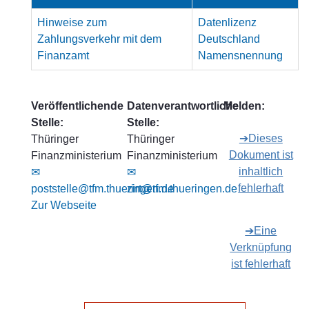
Hinweise zum
Datenlizenz
Zahlungsverkehr mit dem
Deutschland
Finanzamt
Namensnennung
Veröffentlichende
Datenverantwortliche
Melden:
Stelle:
Stelle:
➔Dieses
Thüringer
Thüringer
Dokument ist
Finanzministerium
Finanzministerium
inhaltlich
✉
✉
fehlerhaft
poststelle@tfm.thueringen.de
zirt@tfm.thueringen.de
Zur Webseite
➔Eine
Verknüpfung
ist fehlerhaft