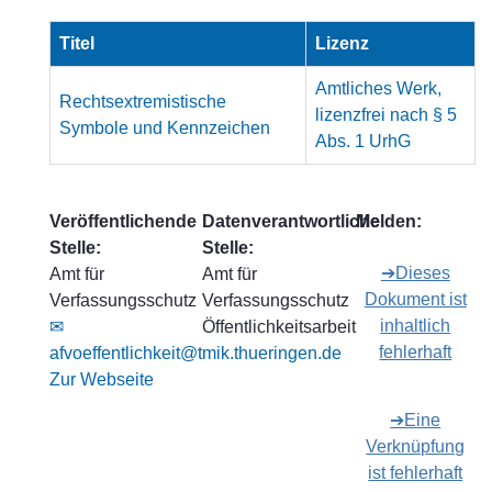
Titel
Lizenz
Amtliches Werk,
Rechtsextremistische
lizenzfrei nach § 5
Symbole und Kennzeichen
Abs. 1 UrhG
Veröffentlichende
Datenverantwortliche
Melden:
Stelle:
Stelle:
➔Dieses
Amt für
Amt für
Dokument ist
Verfassungsschutz
Verfassungsschutz
inhaltlich
✉
Öffentlichkeitsarbeit
fehlerhaft
afvoeffentlichkeit@tmik.thueringen.de
Zur Webseite
➔Eine
Verknüpfung
ist fehlerhaft