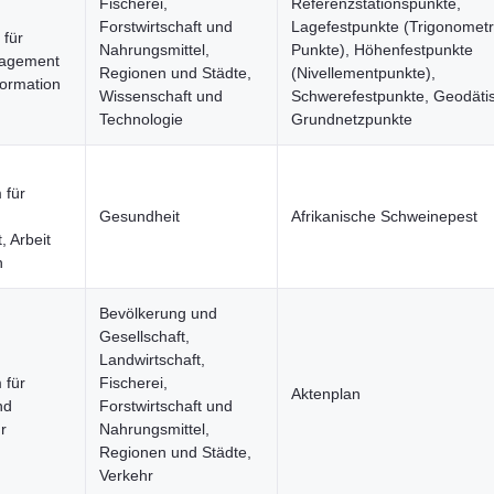
Fischerei,
Referenzstationspunkte,
Forstwirtschaft und
Lagefestpunkte (Trigonometr
für
Nahrungsmittel,
Punkte), Höhenfestpunkte
agement
Regionen und Städte,
(Nivellementpunkte),
ormation
Wissenschaft und
Schwerefestpunkte, Geodäti
Technologie
Grundnetzpunkte
 für
Gesundheit
Afrikanische Schweinepest
, Arbeit
n
Bevölkerung und
Gesellschaft,
Landwirtschaft,
 für
Fischerei,
Aktenplan
nd
Forstwirtschaft und
ur
Nahrungsmittel,
Regionen und Städte,
Verkehr