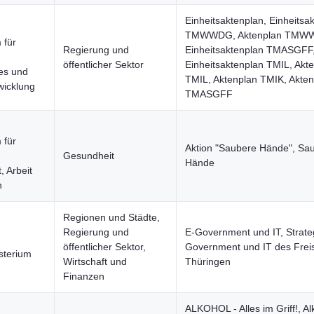
Einheitsaktenplan, Einheitsa
TMWWDG, Aktenplan TMW
 für
Regierung und
Einheitsaktenplan TMASGFF
öffentlicher Sektor
Einheitsaktenplan TMIL, Akt
es und
TMIL, Aktenplan TMIK, Akten
wicklung
TMASGFF
 für
Aktion "Saubere Hände", Sa
Gesundheit
Hände
, Arbeit
n
Regionen und Städte,
Regierung und
E-Government und IT, Strateg
öffentlicher Sektor,
Government und IT des Freis
sterium
Wirtschaft und
Thüringen
Finanzen
ALKOHOL - Alles im Griff!, Al