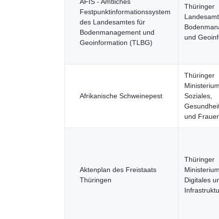
AFIS - Amtliches
Thüringer
Festpunktinformationssystem
Landesamt 
des Landesamtes für
Bodenman
Bodenmanagement und
und Geoinf
Geoinformation (TLBG)
Thüringer
Ministerium
Afrikanische Schweinepest
Soziales,
Gesundheit
und Fraue
Thüringer
Aktenplan des Freistaats
Ministerium
Thüringen
Digitales u
Infrastrukt