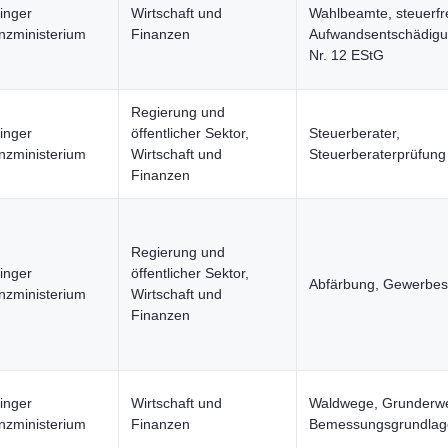
inger
Wirtschaft und
Wahlbeamte, steuerfr
nzministerium
Finanzen
Aufwandsentschädigu
Nr. 12 EStG
Regierung und
inger
öffentlicher Sektor,
Steuerberater,
nzministerium
Wirtschaft und
Steuerberaterprüfung
Finanzen
Regierung und
inger
öffentlicher Sektor,
Abfärbung, Gewerbes
nzministerium
Wirtschaft und
Finanzen
inger
Wirtschaft und
Waldwege, Grunderwe
nzministerium
Finanzen
Bemessungsgrundlag