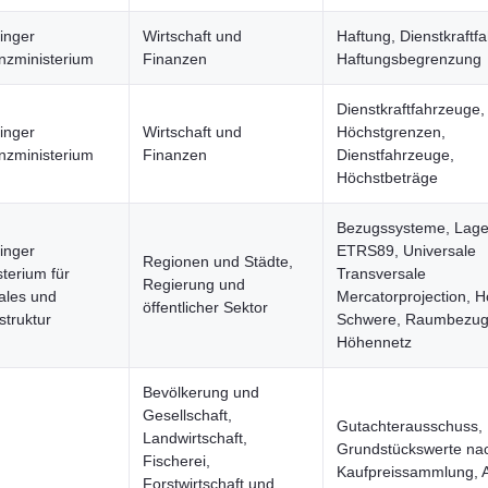
inger
Wirtschaft und
Haftung, Dienstkraftf
nzministerium
Finanzen
Haftungsbegrenzung
Dienstkraftfahrzeuge,
inger
Wirtschaft und
Höchstgrenzen,
nzministerium
Finanzen
Dienstfahrzeuge,
Höchstbeträge
Bezugssysteme, Lag
inger
ETRS89, Universale
Regionen und Städte,
sterium für
Transversale
Regierung und
tales und
Mercatorprojection, H
öffentlicher Sektor
struktur
Schwere, Raumbezug
Höhennetz
Bevölkerung und
Gesellschaft,
Gutachterausschuss,
Landwirtschaft,
Grundstückswerte na
Fischerei,
Kaufpreissammlung, A
Forstwirtschaft und