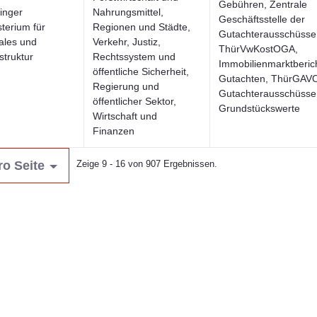
Gebühren, Zentrale
inger
Nahrungsmittel,
Geschäftsstelle der
sterium für
Regionen und Städte,
Gutachterausschüsse
tales und
Verkehr, Justiz,
ThürVwKostOGA,
struktur
Rechtssystem und
Immobilienmarktberich
öffentliche Sicherheit,
Gutachten, ThürGAV
Regierung und
Gutachterausschüsse 
öffentlicher Sektor,
Grundstückswerte
Wirtschaft und
Finanzen
ro Seite
Zeige 9 - 16 von 907 Ergebnissen.