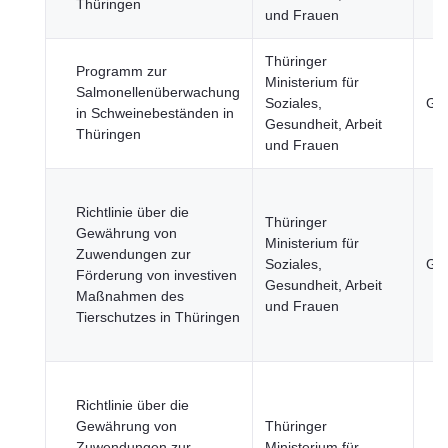
Thüringen
und Frauen
Thüringer
Programm zur
Ministerium für
Salmonellenüberwachung
Soziales,
Ges
in Schweinebeständen in
Gesundheit, Arbeit
Thüringen
und Frauen
Richtlinie über die
Thüringer
Gewährung von
Ministerium für
Zuwendungen zur
Soziales,
Ges
Förderung von investiven
Gesundheit, Arbeit
Maßnahmen des
und Frauen
Tierschutzes in Thüringen
Richtlinie über die
Gewährung von
Thüringer
Zuwendungen zur
Ministerium für