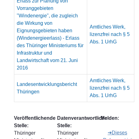
Erlass zur Planung von
Vorranggebieten
"Windenergie", die zugleich
die Wirkung von
Amtliches Werk,
Eignungsgebieten haben
lizenzfrei nach § 5
(Windenergieerlass) - Erlass
Abs. 1 UrhG
des Thüringer Ministeriums für
Infrastruktur und
Landwirtschaft vom 21. Juni
2016
Amtliches Werk,
Landesentwicklungsbericht
lizenzfrei nach § 5
Thüringen
Abs. 1 UrhG
Veröffentlichende
Datenverantwortliche
Melden:
Stelle:
Stelle:
➔Dieses
Thüringer
Thüringer