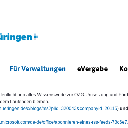
Für Verwaltungen
eVergabe
Ko
fentlicht nun alles Wissenswerte zur OZG-Umsetzung und För
 dem Laufenden bleiben.
g.thueringen.de/c/blogs/rss?plid=320043&companyId=20115
)
und
rt.microsoft.com/de-de/office/abonnieren-eines-rss-feeds-73c