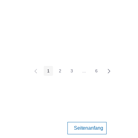
1
2
3
...
6
Page
Page
Page
Intermediate Pages
Page
Seitenanfang